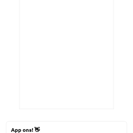
App ons!
👋