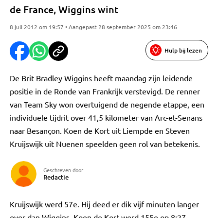
de France, Wiggins wint
8 juli 2012 om 19:57 • Aangepast 28 september 2025 om 23:46
Hulp bij lezen
De Brit Bradley Wiggins heeft maandag zijn leidende
positie in de Ronde van Frankrijk verstevigd. De renner
van Team Sky won overtuigend de negende etappe, een
individuele tijdrit over 41,5 kilometer van Arc-et-Senans
naar Besançon. Koen de Kort uit Liempde en Steven
Kruijswijk uit Nuenen speelden geen rol van betekenis.
Geschreven door
Redactie
Kruijswijk werd 57e. Hij deed er dik vijf minuten langer
over dan Wiggins. Koen de Kort werd 155e op 8:27