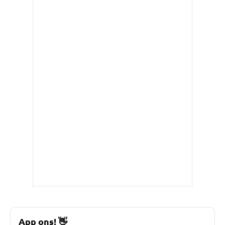
App ons!
👋