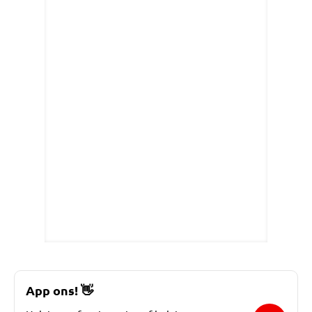
App ons!
👋