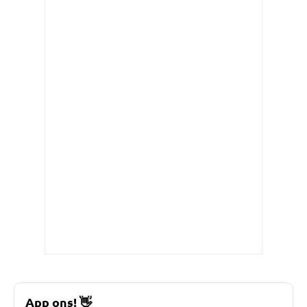
App ons!
👋