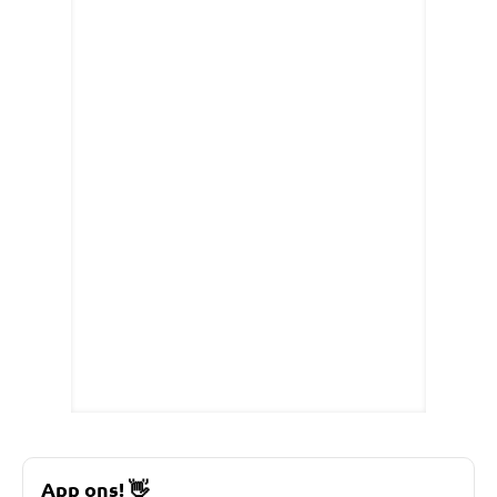
App ons!
👋