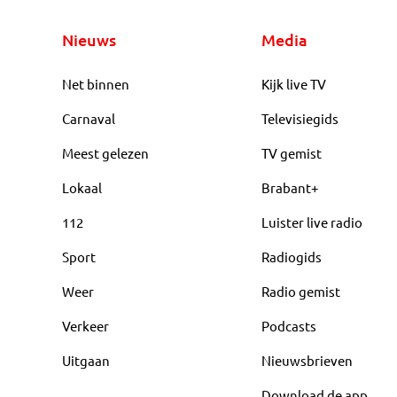
Nieuws
Media
Net binnen
Kijk live TV
Carnaval
Televisiegids
Meest gelezen
TV gemist
Lokaal
Brabant+
112
Luister live radio
Sport
Radiogids
Weer
Radio gemist
Verkeer
Podcasts
Uitgaan
Nieuwsbrieven
Download de app