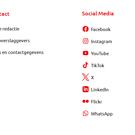
Social Media
tact
e redactie
Facebook
overslaggevers
Instagram
s en contactgegevens
YouTube
TikTok
X
LinkedIn
Flickr
WhatsApp