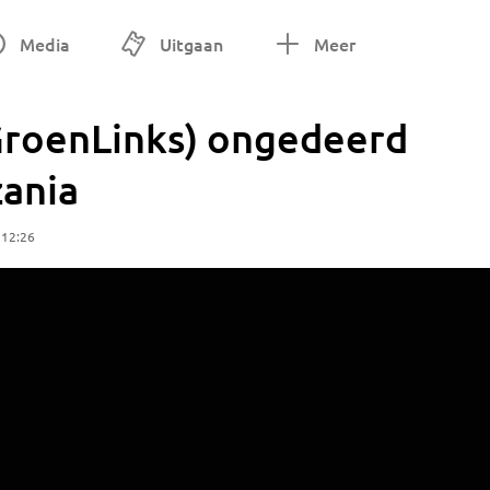
Media
Uitgaan
Meer
GroenLinks) ongedeerd
ania
 12:26