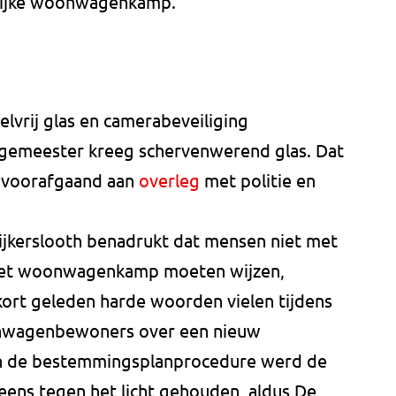
elijke woonwagenkamp.
lvrij glas en camerabeveiliging
rgemeester kreeg schervenwerend glas. Dat
 voorafgaand aan
overleg
met politie en
jkerslooth benadrukt dat mensen niet met
et woonwagenkamp moeten wijzen,
kort geleden harde woorden vielen tijdens
nwagenbewoners over een nieuw
an de bestemmingsplanprocedure werd de
eens tegen het licht gehouden, aldus De