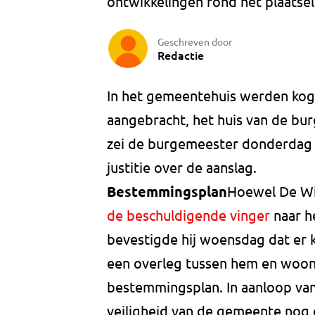
ontwikkelingen rond het plaats
Geschreven door
Redactie
In het gemeentehuis werden koge
aangebracht, het huis van de bu
zei de burgemeester donderdag
justitie over de aanslag.
Bestemmingsplan
Hoewel De Wi
de beschuldigende vinger
naar h
bevestigde hij woensdag dat er 
een overleg tussen hem en woo
bestemmingsplan. In aanloop v
veiligheid van de gemeente nog 