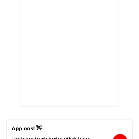
App ons!
👋
Heb je een foutje gezien of heb je een