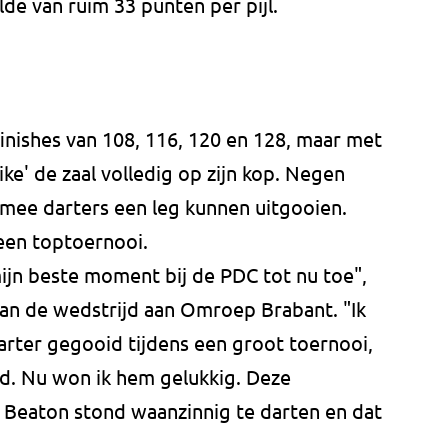
de van ruim 33 punten per pijl.
nishes van 108, 116, 120 en 128, maar met
ke' de zaal volledig op zijn kop. Negen
rmee darters een leg kunnen uitgooien.
 een toptoernooi.
ijn beste moment bij de PDC tot nu toe",
an de wedstrijd aan Omroep Brabant. "Ik
rter gegooid tijdens een groot toernooi,
jd. Nu won ik hem gelukkig. Deze
 Beaton stond waanzinnig te darten en dat