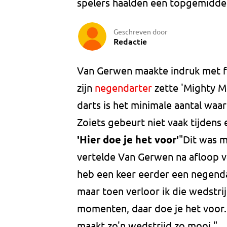
spelers haalden een topgemiddel
Geschreven door
Redactie
Van Gerwen maakte indruk met fi
zijn
negendarter
zette 'Mighty Mi
darts is het minimale aantal waa
Zoiets gebeurt niet vaak tijdens
'Hier doe je het voor'
"Dit was m
vertelde Van Gerwen na afloop v
heb een keer eerder een negenda
maar toen verloor ik die wedstri
momenten, daar doe je het voor.
maakt zo'n wedstrijd zo mooi."