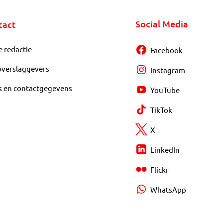
Social Media
tact
e redactie
Facebook
overslaggevers
Instagram
s en contactgegevens
YouTube
TikTok
X
LinkedIn
Flickr
WhatsApp