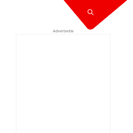
Advertentie
en versloeg Steve Beaton (foto: Lawrence Lustig/PDC)