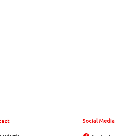
Social Media
tact
e redactie