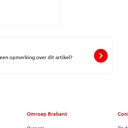
 een opmerking over dit artikel?
Omroep Brabant
Con
Over ons
Tip d