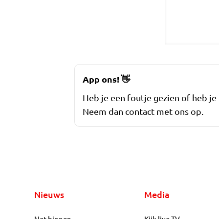
App ons!
👋
Heb je een foutje gezien of heb je
Neem dan contact met ons op.
Nieuws
Media
Net binnen
Kijk live TV