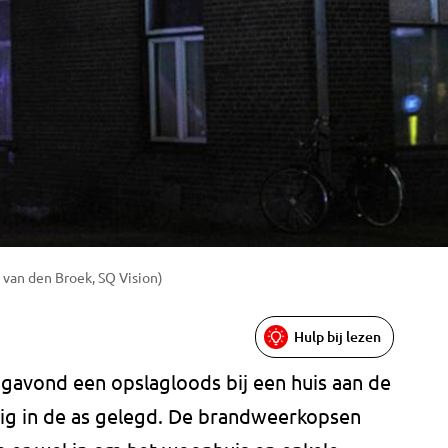
 van den Broek, SQ Vision)
Hulp bij lezen
agavond een opslagloods bij een huis aan de
g in de as gelegd. De brandweerkopsen