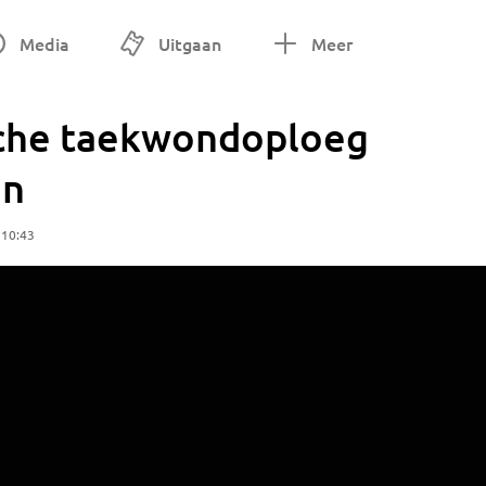
Media
Uitgaan
Meer
che taekwondoploeg
en
 10:43