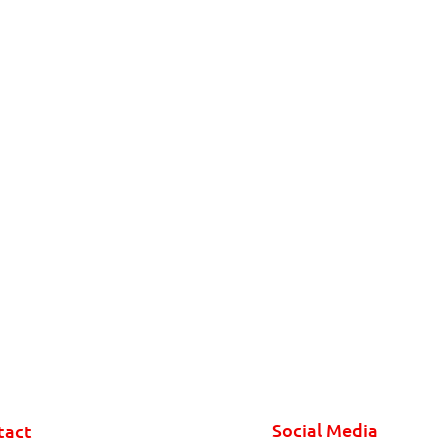
Social Media
tact