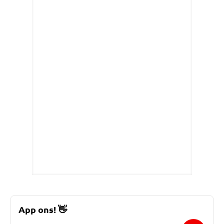
App ons!
👋