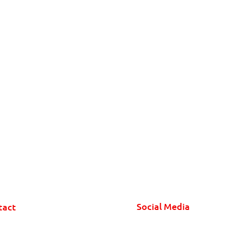
Social Media
tact