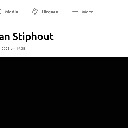
Media
Uitgaan
Meer
an Stiphout
r 2025 om 19:38