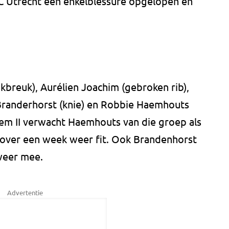
FC Utrecht een enkelblessure opgelopen en
breuk), Aurélien Joachim (gebroken rib),
s Branderhorst (knie) en Robbie Haemhouts
lem II verwacht Haemhouts van die groep als
jk over een week weer fit. Ook Brandenhorst
 weer mee.
Advertentie