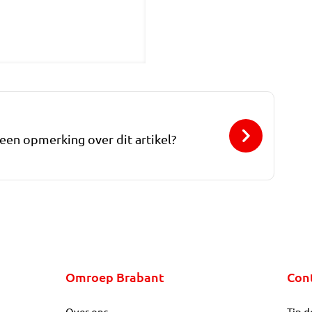
 een opmerking over dit artikel?
Omroep Brabant
Con
Over ons
Tip d