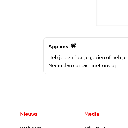
App ons!
👋
Heb je een foutje gezien of heb je
Neem dan contact met ons op.
Nieuws
Media
Net binnen
Kijk live TV