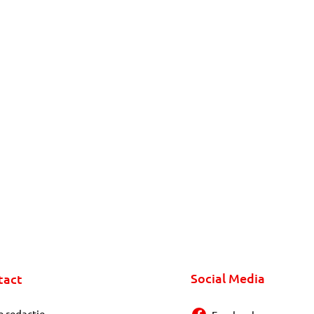
Social Media
tact
e redactie