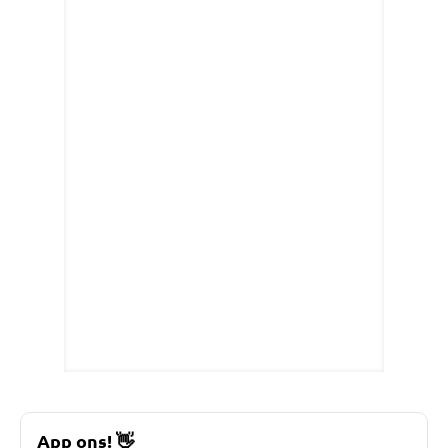
App ons!
👋