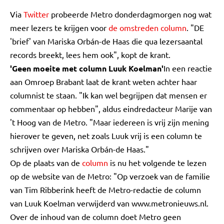
Via
Twitter
probeerde Metro donderdagmorgen nog wat
meer lezers te krijgen voor
de omstreden column
. "DE
'brief' van Mariska Orbán-de Haas die qua lezersaantal
records breekt, lees hem ook", kopt de krant.
'Geen moeite met column Luuk Koelman'
In een reactie
aan Omroep Brabant laat de krant weten achter haar
columnist te staan. "Ik kan wel begrijpen dat mensen er
commentaar op hebben", aldus eindredacteur Marije van
't Hoog van de Metro. "Maar iedereen is vrij zijn mening
hierover te geven, net zoals Luuk vrij is een column te
schrijven over Mariska Orbán-de Haas."
Op de plaats van de
column
is nu het volgende te lezen
op de website van de Metro: "Op verzoek van de familie
van Tim Ribberink heeft de Metro-redactie de column
van Luuk Koelman verwijderd van www.metronieuws.nl.
Over de inhoud van de column doet Metro geen