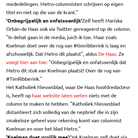
mededelingen. Metro-columnisten schrijven op eigen
titel en niet op die van de krant."
'Onbegrijpelijk en onfatsoenlijk'
Zelf heeft Mariska
Orbán-de Haas ook via Twitter gereageerd op de column.
"In debat gaan in de media, juich ik toe. Maar zoals
Koelman doet over de rug van #timribberink is laag en
afschuwelijk. Dat Metro dit plaatst", aldus
De Haas
. Ze
voegt hier aan toe
: "Onbegrijpelijk en onfatsoenlijk dat
Metro dit stuk van Koelman plaatst! Over de rug van
#TimRibberink."
Het Katholiek Nieuwsblad, waar De Haas hoofdredacteur
is, heeft op
haar website laten weten
niets met de
column te maken te hebben. "Katholiek Nieuwsblad
distantieert zich volledig van de nepbrief die in zijn
smakeloze geheel voor rekening komt van columnist
Koelman en voor het blad Metro."
'Koelman doet vrolijk mee'
Ook Koelman zelf doet via