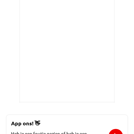
App ons!
👋
Heb je een foutje gezien of heb je een