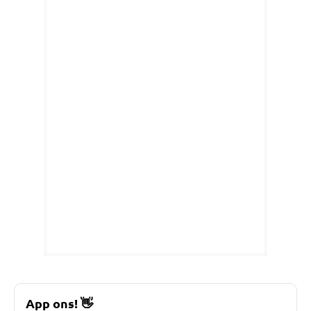
App ons!
👋