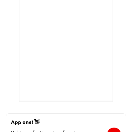
App ons!
👋