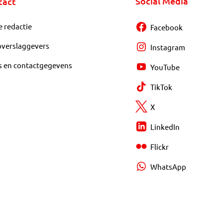
Social Media
tact
e redactie
Facebook
overslaggevers
Instagram
s en contactgegevens
YouTube
TikTok
X
LinkedIn
Flickr
WhatsApp