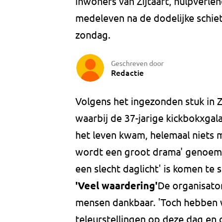
inwoners van Zijtaart, hulpverl
medeleven na de dodelijke schiet
zondag.
Geschreven door
Redactie
Volgens het ingezonden stuk in Z
waarbij de 37-jarige kickbokxga
het leven kwam, helemaal niets m
wordt een groot drama' genoemd
een slecht daglicht' is komen te s
'Veel waardering'
De organisator
mensen dankbaar. 'Toch hebben w
teleurstellingen op deze dag en