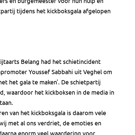
eners en burgemeester voor hun hulp en
partij tijdens het kickboksgala afgelopen
ijtaarts Belang had het schietincident
lapromoter Youssef Sabbahi uit Veghel om
et het gala te maken'. De schietpartij
, waardoor het kickboksen in de media in
taan.
en van het kickboksgala is daarom vele
ij met al ons verdriet, de emoties en
 daarna enorm veel waardering voor