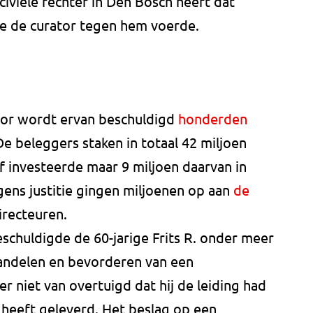
civiele rechter in Den Bosch heeft dat
e de curator tegen hem voerde.
or wordt ervan beschuldigd
honderden
De beleggers staken in totaal 42 miljoen
jf investeerde maar 9 miljoen daarvan in
gens justitie gingen miljoenen op aan
de
irecteuren.
schuldigde de 60-jarige Frits R. onder meer
andelen en bevorderen van een
er niet van overtuigd dat hij de leiding had
e heeft geleverd. Het beslag op een