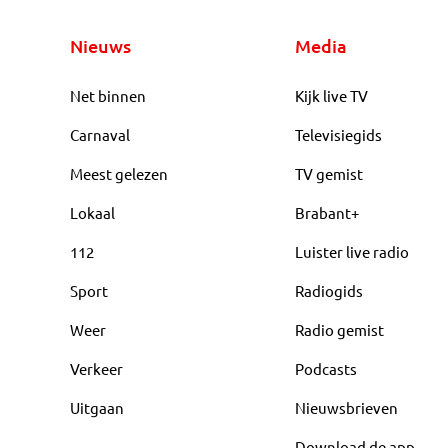
Nieuws
Media
Net binnen
Kijk live TV
Carnaval
Televisiegids
Meest gelezen
TV gemist
Lokaal
Brabant+
112
Luister live radio
Sport
Radiogids
Weer
Radio gemist
Verkeer
Podcasts
Uitgaan
Nieuwsbrieven
Download de app