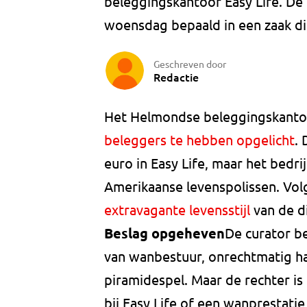
beleggingskantoor Easy Life. De 
woensdag bepaald in een zaak di
Geschreven door
Redactie
Het Helmondse beleggingskanto
beleggers te hebben opgelicht
. 
euro in Easy Life, maar het bedri
Amerikaanse levenspolissen. Vol
extravagante levensstijl
van de d
Beslag opgeheven
De curator be
van wanbestuur, onrechtmatig h
piramidespel. Maar de rechter is 
bij Easy Life of een wanprestati