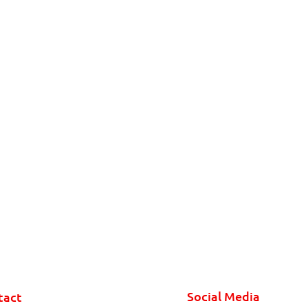
Social Media
tact