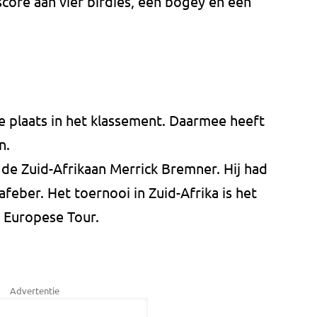
core aan vier birdies, een bogey en een
e plaats in het klassement. Daarmee heeft
n.
t de Zuid-Afrikaan Merrick Bremner. Hij had
feber. Het toernooi in Zuid-Afrika is het
e Europese Tour.
Advertentie