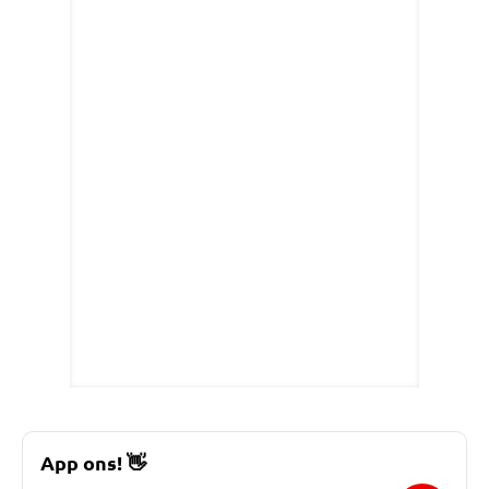
App ons!
👋