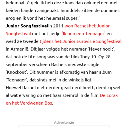
helemaal té gek. Ik heb deze kans dan ook meteen met
beiden handen aangepakt. Inmiddels zitten de opnames
erop en ik vond het helemaal super!"
Junior Songfestival
In 2011
won Rachel het Junior
Songfestival
met het liedje
'Ik ben een Teenager'
en
werd ze tweede
tijdens het Junior Eurovisie Songfestival
in Armenië. Dit jaar volgde het nummer 'Never nooit',
dat ook de titelsong was van de film Tony 10. Op 28
september verscheen Rachels nieuwste single
'Knockout'. Dit nummer is afkomstig van haar album
'Teenager', dat sinds mei in de winkels ligt.
Hoewel Rachel niet eerder geacteerd heeft, deed zij wel
al wat ervaring op met haar stemrol in de film
De Lorax
en het Verdwenen Bos
.
Advertentie