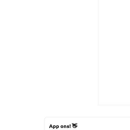
App ons!
👋