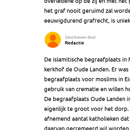
overledene op de zij en met het
het graf nooit geruimd zal word
eeuwigdurend grafrecht, is uniek
Geschreven door
Redactie
De islamitische begraafplaats i
kerkhof de Oude Landen. Er was
begraafplaats voor moslims in Ei
gebruik van crematie en willen h
De begraafplaats Oude Landen in
eigenlijk te groot voor het dorp
afnemend aantal katholieken dat 
daarvan gecremeerd wil worden