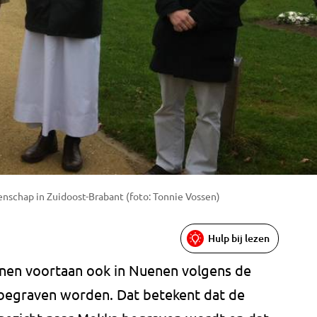
nschap in Zuidoost-Brabant (foto: Tonnie Vossen)
Hulp bij lezen
nnen voortaan ook in Nuenen volgens de
n begraven worden. Dat betekent dat de