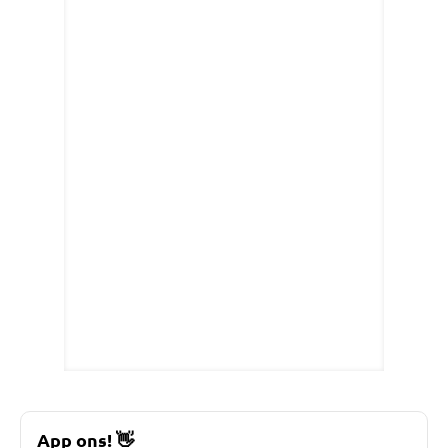
App ons!
👋