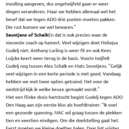
invulling aangeven, dus ongetwijfeld gaan er weer
dingen veranderen. Maar we hebben allemaal wel het
besef dat we tegen ADO drie punten moeten pakken.
Die rust kunnen we wel bewaren."
Seuntjens of Schalk
En dat is ook precies waar de
nieuwste coach op hamert. Veel wijzigen doet Nebojsa
Gudelj niet. Anthony Lurling is weer fit en ook Kees
Luijckx keert weer terug in de basis. Voorin twijfelt
Gudelj nog tussen Alex Schalk en Mats Seuntjens. "Gelijk
veel wijzigen in een korte periode is niet goed. Vandaag
hebben we met twee opties getraind. Net voor de
wedstrijd kijk ik welke keuze gemaakt wordt."
Met een flinke dosis hartstocht begint Gudelj tegen ADO
Den Haag aan zijn eerste klus als hoofdtrainer. "Ik voel
een gezonde spanning. NAC wil graag tussen de plekken
tien en veertien eindigen. Om die doelstelling gaat het.
Eerst moeten we kleine doeltjes halen. Daar ligt vrijdag