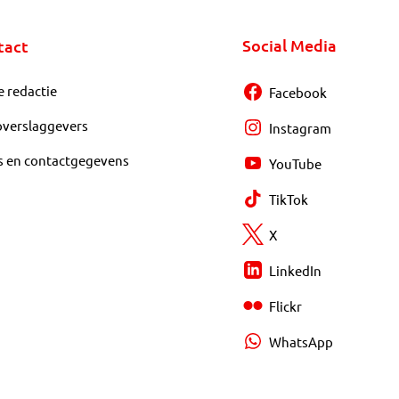
Social Media
tact
e redactie
Facebook
overslaggevers
Instagram
s en contactgegevens
YouTube
TikTok
X
LinkedIn
Flickr
WhatsApp