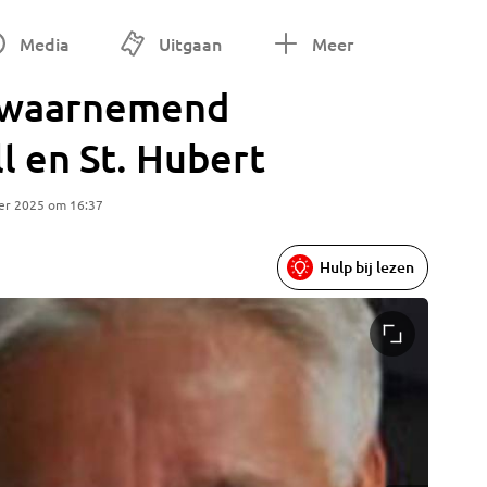
Media
Uitgaan
Meer
) waarnemend
l en St. Hubert
er 2025 om 16:37
Hulp bij lezen
Hans Ver