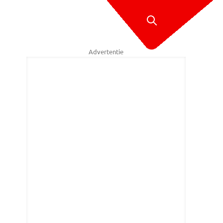
Advertentie
heijen, tot voor kort burgemeester in Mill