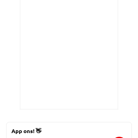
App ons!
👋