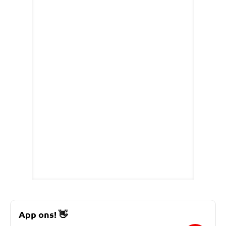
App ons!
👋