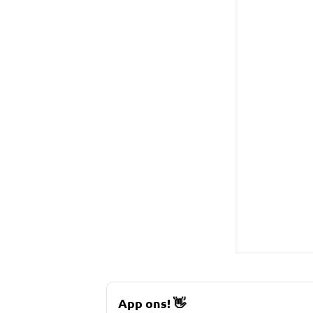
App ons!
👋