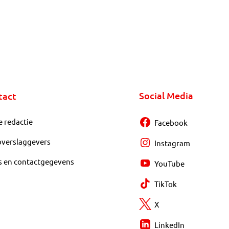
Social Media
tact
e redactie
Facebook
overslaggevers
Instagram
s en contactgegevens
YouTube
TikTok
X
LinkedIn