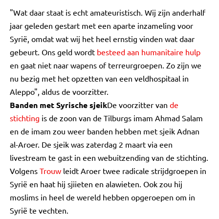
"Wat daar staat is echt amateuristisch. Wij zijn anderhalf
jaar geleden gestart met een aparte inzameling voor
Syrië, omdat wat wij het heel ernstig vinden wat daar
gebeurt. Ons geld wordt
besteed aan humanitaire hulp
en gaat niet naar wapens of terreurgroepen. Zo zijn we
nu bezig met het opzetten van een veldhospitaal in
Aleppo", aldus de voorzitter.
Banden met Syrische sjeik
De voorzitter van
de
stichting
is de zoon van de Tilburgs imam Ahmad Salam
en de imam zou weer banden hebben met sjeik Adnan
al-Aroer. De sjeik was zaterdag 2 maart via een
livestream te gast in een webuitzending van de stichting.
Volgens
Trouw
leidt Aroer twee radicale strijdgroepen in
Syrië en haat hij sjiieten en alawieten. Ook zou hij
moslims in heel de wereld hebben opgeroepen om in
Syrië te vechten.