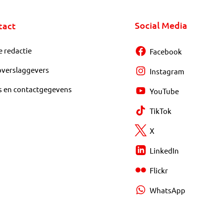
Social Media
tact
e redactie
Facebook
overslaggevers
Instagram
s en contactgegevens
YouTube
TikTok
X
LinkedIn
Flickr
WhatsApp