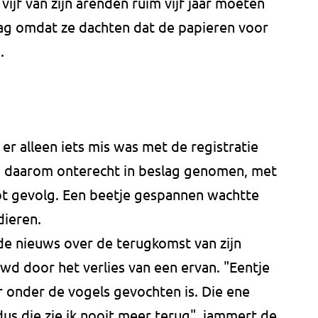
ijf van zijn arenden ruim vijf jaar moeten
lag omdat ze dachten dat de papieren voor
.
 er alleen iets mis was met de registratie
n daarom onterecht in beslag genomen, met
ot gevolg. Een beetje gespannen wachtte
dieren.
e nieuws over de terugkomst van zijn
d door het verlies van een ervan. "Eentje
r onder de vogels gevochten is. Die ene
dus die zie ik nooit meer terug", jammert de