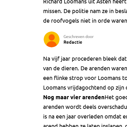
Richard Loomans uit Asten heeft v
missen. De politie nam ze in bes
de roofvogels niet in orde waren
Geschreven door
Redactie
Na vijf jaar procederen bleek dat
van de dieren. De arenden ware
een flinke strop voor Loomans t
Loomans vrijdagochtend op zijn 
Nog maar vier arenden
Het goed
arenden wordt deels overschaduw
is na een jaar overleden omdat e
arend hebben ze laten inslapen, 