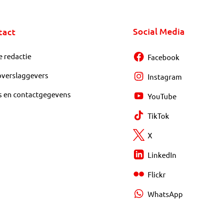
Social Media
tact
e redactie
Facebook
overslaggevers
Instagram
s en contactgegevens
YouTube
TikTok
X
LinkedIn
Flickr
WhatsApp