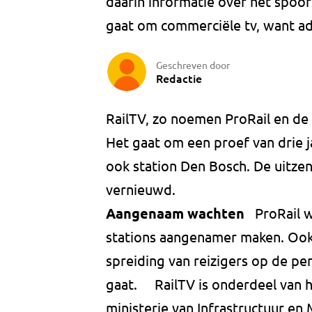
daarin informatie over het spoor 
gaat om commerciële tv, want ad
Geschreven door
Redactie
RailTV, zo noemen ProRail en d
Het gaat om een proef van drie j
ook station Den Bosch. De uitze
vernieuwd.
Aangenaam wachten
ProRail wil
stations aangenamer maken. Ook
spreiding van reizigers op de pe
gaat. RailTV is onderdeel van h
ministerie van Infrastructuur en