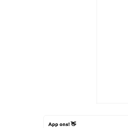
App ons!
👋