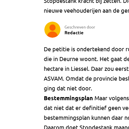
Stopdestank kracht bij zetten. 
nieuwe veehouderijen aan de ge
Geschreven door
Redactie
De petitie is ondertekend door 
die in Deurne woont. Het gaat d
hectare in Liessel. Daar zou eer
ASVAM. Omdat de provincie bes
ging dat niet door.
Bestemmingsplan
Maar volgens
dat niet dat er definitief geen v
bestemmingsplan kunnen daar no
Daarom doet Stopdestank maan