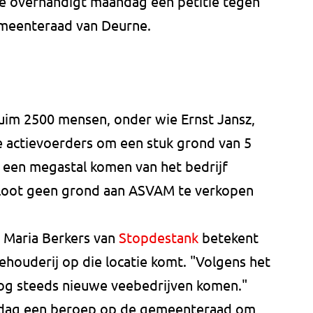
Die overhandigt maandag een petitie tegen
meenteraad van Deurne.
ruim 2500 mensen, onder wie Ernst Jansz,
e actievoerders om een stuk grond van 5
st een megastal komen van het bedrijf
loot geen grond aan ASVAM te verkopen
 Maria Berkers van
Stopdestank
betekent
eehouderij op die locatie komt. "Volgens het
g steeds nieuwe veebedrijven komen."
dag een beroep op de gemeenteraad om