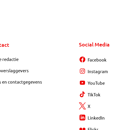
Social Media
tact
e redactie
Facebook
overslaggevers
Instagram
s en contactgegevens
YouTube
TikTok
X
LinkedIn
Flickr