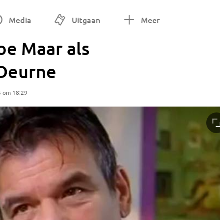
Media
Uitgaan
Meer
oe Maar als
 Deurne
5 om 18:29