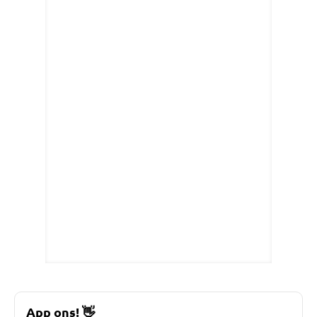
App ons!
👋