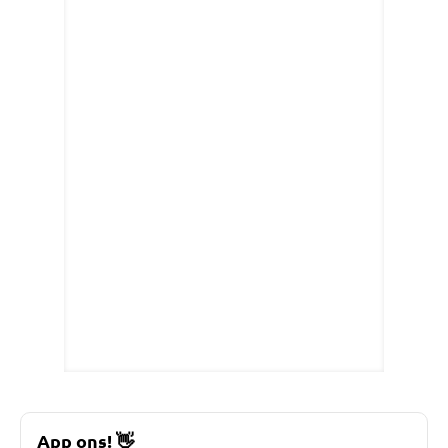
App ons!
👋