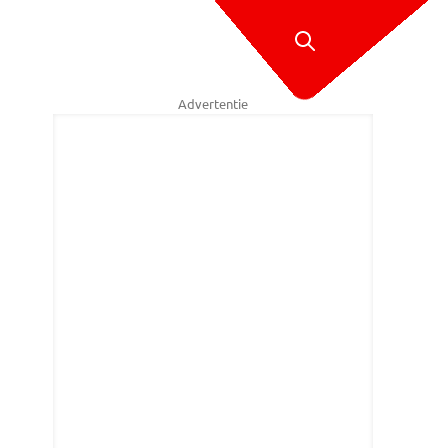
Advertentie
o's werden weggesleept. (Foto: Persbureau Ginopress)