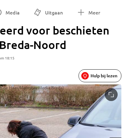
Media
Uitgaan
Meer
teerd voor beschieten
n Breda-Noord
 om 18:15
Hulp bij lezen
ob de Haas/Mainstay Media Breda)
Twee aut