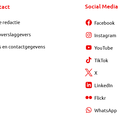
Social Media
tact
e redactie
Facebook
overslaggevers
Instagram
s en contactgegevens
YouTube
TikTok
X
LinkedIn
Flickr
WhatsApp