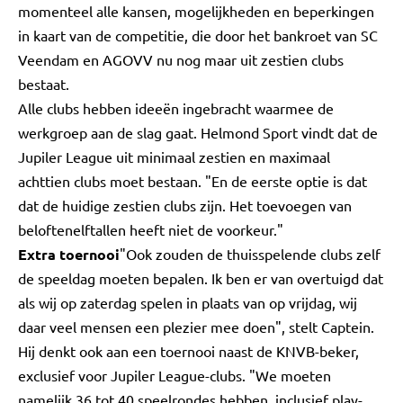
momenteel alle kansen, mogelijkheden en beperkingen
in kaart van de competitie, die door het bankroet van SC
Veendam en AGOVV nu nog maar uit zestien clubs
bestaat.
Alle clubs hebben ideeën ingebracht waarmee de
werkgroep aan de slag gaat. Helmond Sport vindt dat de
Jupiler League uit minimaal zestien en maximaal
achttien clubs moet bestaan. "En de eerste optie is dat
dat de huidige zestien clubs zijn. Het toevoegen van
beloftenelftallen heeft niet de voorkeur."
Extra toernooi
"Ook zouden de thuisspelende clubs zelf
de speeldag moeten bepalen. Ik ben er van overtuigd dat
als wij op zaterdag spelen in plaats van op vrijdag, wij
daar veel mensen een plezier mee doen", stelt Captein.
Hij denkt ook aan een toernooi naast de KNVB-beker,
exclusief voor Jupiler League-clubs. "We moeten
namelijk 36 tot 40 speelrondes hebben, inclusief play-