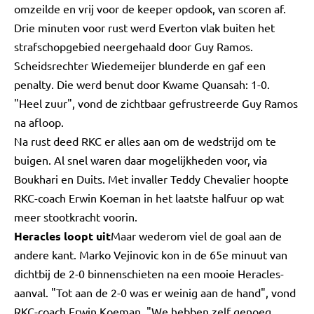
omzeilde en vrij voor de keeper opdook, van scoren af.
Drie minuten voor rust werd Everton vlak buiten het
strafschopgebied neergehaald door Guy Ramos.
Scheidsrechter Wiedemeijer blunderde en gaf een
penalty. Die werd benut door Kwame Quansah: 1-0.
"Heel zuur", vond de zichtbaar gefrustreerde Guy Ramos
na afloop.
Na rust deed RKC er alles aan om de wedstrijd om te
buigen. Al snel waren daar mogelijkheden voor, via
Boukhari en Duits. Met invaller Teddy Chevalier hoopte
RKC-coach Erwin Koeman in het laatste halfuur op wat
meer stootkracht voorin.
Heracles loopt uit
Maar wederom viel de goal aan de
andere kant. Marko Vejinovic kon in de 65e minuut van
dichtbij de 2-0 binnenschieten na een mooie Heracles-
aanval. "Tot aan de 2-0 was er weinig aan de hand", vond
RKC-coach Erwin Koeman. "We hebben zelf genoeg