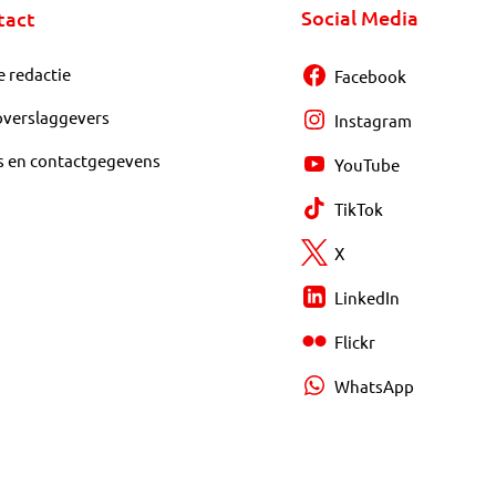
Social Media
tact
e redactie
Facebook
overslaggevers
Instagram
s en contactgegevens
YouTube
TikTok
X
LinkedIn
Flickr
WhatsApp