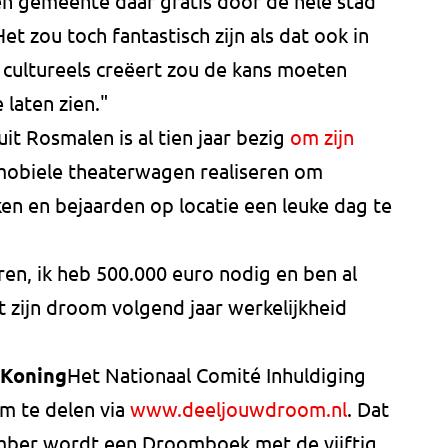
een gemeente daar gratis door de hele stad
et zou toch fantastisch zijn als dat ook in
 cultureels creëert zou de kans moeten
 laten zien."
uit Rosmalen is al tien jaar bezig
om zijn
n mobiele theaterwagen realiseren om
ken en bejaarden op locatie een leuke dag te
ren, ik heb 500.000 euro nodig en ben al
t zijn droom volgend jaar werkelijkheid
 Koning
Het Nationaal Comité Inhuldiging
m te delen via
www.deeljouwdroom.nl
. Dat
ember wordt een Droomboek met de vijftig