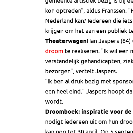
gemeente artistiek bezig is bij 
kon optreden", aldus Franssen. "H
Nederland kan? Iedereen die iets
krijgen om het aan een publiek te
Theaterwagen
Han Jaspers (64) 
droom
te realiseren. "Ik wil ee
verstandelijk gehandicapten, zie
bezorgen", vertelt Jaspers.
"Ik ben al druk bezig met sponso
een heel eind." Jaspers hoopt da
wordt.
Droomboek: inspiratie voor de
nodigt iedereen uit om hun droo
kan nog tot 30 april. Op 5 sept