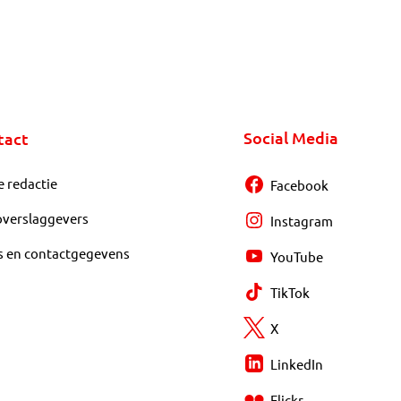
Social Media
tact
e redactie
Facebook
overslaggevers
Instagram
s en contactgegevens
YouTube
TikTok
X
LinkedIn
Flickr