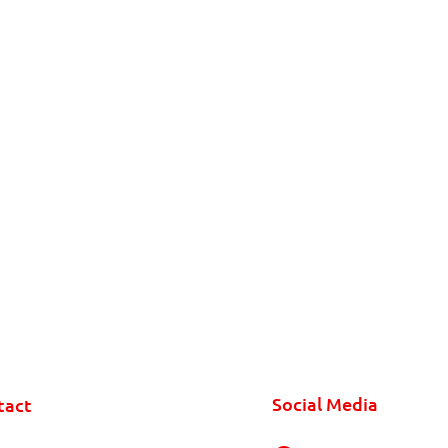
Social Media
tact