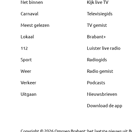
Net binnen
Kijk live TV
Carnaval
Televisiegids
Meest gelezen
TV gemist
Lokaal
Brabant+
112
Luister live radio
Sport
Radiogids
Weer
Radio gemist
Verkeer
Podcasts
Uitgaan
Nieuwsbrieven
Download de app
Copyright
©
2026
Omroep Brabant: het laatste nieuws uit Br