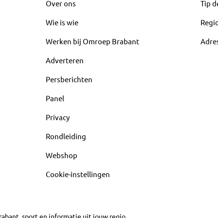
Over ons
Tip d
Wie is wie
Regi
Werken bij Omroep Brabant
Adre
Adverteren
Persberichten
Panel
Privacy
Rondleiding
Webshop
Cookie-instellingen
abant, sport en informatie uit jouw regio.