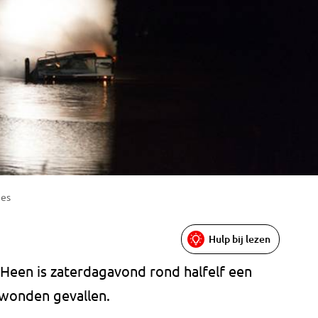
ies
Hulp bij lezen
 Heen is zaterdagavond rond halfelf een
ewonden gevallen.