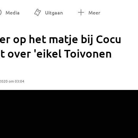
Media
Uitgaan
Meer
r op het matje bij Cocu
t over 'eikel Toivonen
 2020 om 03:04