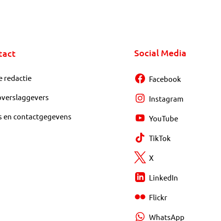
Social Media
tact
e redactie
Facebook
overslaggevers
Instagram
s en contactgegevens
YouTube
TikTok
X
LinkedIn
Flickr
WhatsApp