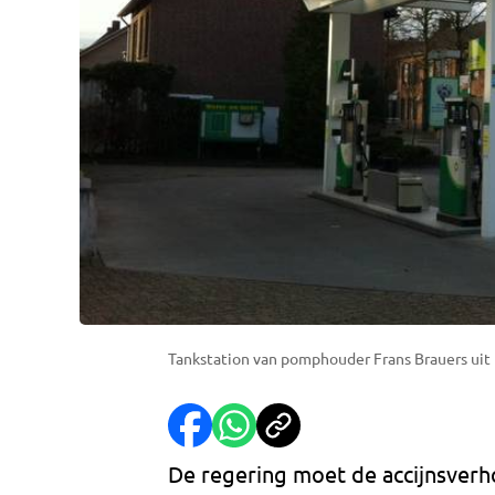
Tankstation van pomphouder Frans Brauers uit
De regering moet de accijnsver